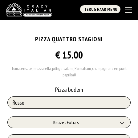
TERUG NAAR MENU
PIZZA QUATTRO STAGIONI
€ 15.00
Tomatensaus, mozzarella, pittige salami, Parmaham, champignons en punt
paprika0
Pizza bodem
Keuze : Extra's