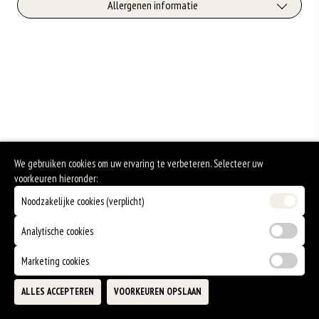
Extra vlees
Allergenen informatie
+€3.00
Geen aangegeven allergenen.
Extra vis
+€3.00
Extra groente
+€3.00
Extra aioli
We gebruiken cookies om uw ervaring te verbeteren. Selecteer uw
+€2.00
voorkeuren hieronder:
Extra rucola
Noodzakelijke cookies (verplicht)
+€2.00
Analytische cookies
Extra piña
Marketing cookies
+€2.00
Extra truffle mayonaise
ALLES ACCEPTEREN
VOORKEUREN OPSLAAN
TOEVOEGEN
+€2.00